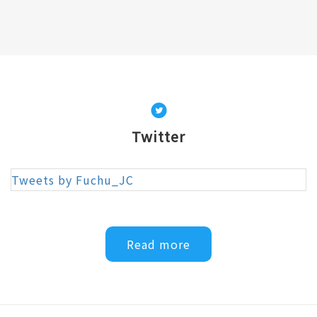
【卒業式・納会 開催】
2025年12月20日
事業報告
【12月度例会セレモニー 開催】
2025年12月20日
事業報告
Twitter
【OB対抗ゴルフ大会 開催】
2025年12月20日
事業報告
Tweets by Fuchu_JC
【府中まちなかマラソンに参加してきました！】
2025年12月20日
事業報告
Read more
【11月担当例会 開催】
2025年12月20日
事業報告