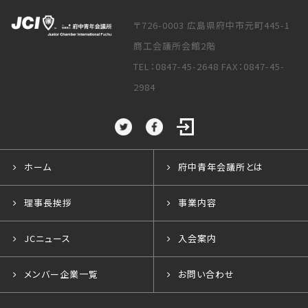
第2回 FUCHUミズベリング会議の開催
2025年02月15日
事業報告
〒726-0003 広島県府中市元町445-1
2月度例会セレモニー 開催
商工会議所会館2階
2026年05月14日
事業報告
TEL：0847-45-2648 FAX：0847-45-
2026年度
2025年01月29日
事業報告
2984
5月例会/家族親睦事業の開催
京都会議 Raise your Flag〜理想への挑戦〜
2026年05月13日
2025年01月22日
2026年度
事業報告
府中市長を表敬訪問いたしました
広島ブロック協議会 新春会議の開催
ホーム
府中青年会議所とは
2025年01月15日
2026年05月12日
事業報告
事業報告
理事長挨拶
事業内容
2026年度
新年例会懇親会 開催
JCニュース
入会案内
広島ブロックゴルフ大会を開催！
2025年01月15日
事業報告
メンバー企業一覧
お問い合わせ
2026年04月16日
新年例会セレモニー 開催
事業報告
2026年度