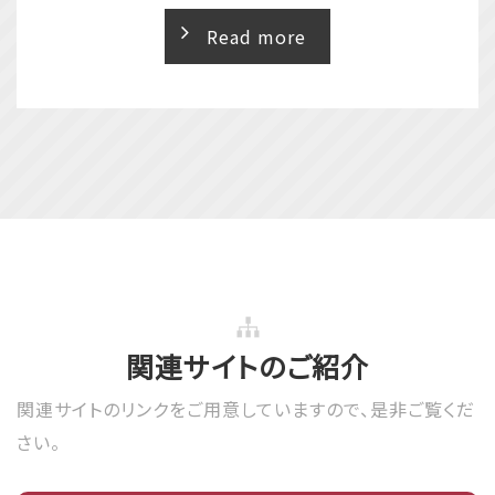
Read more
2025年06月10日
事業報告
2026年06月30日
事業報告
まつり全体会議 開催
2026年度
ブロックアカデミーin大竹に参加しました！！
2025年06月10日
事業報告
6月度例会セレモニー 開催
2026年06月13日
事業報告
2025年05月18日
事業報告
2026年度
5月担当例会 開催
2026 JCI ASPAC新潟大会に参加してきまし
た！！
2025年05月18日
事業報告
関連サイトのご紹介
5月度例会セレモニー 開催
2026年06月13日
事業報告
関連サイトのリンクをご
用意していますので、是
非ご覧くだ
2026年度
2025年04月19日
事業報告
さい。
ハノイ青年会議所との交流事業の実施！！
4月担当例会 開催