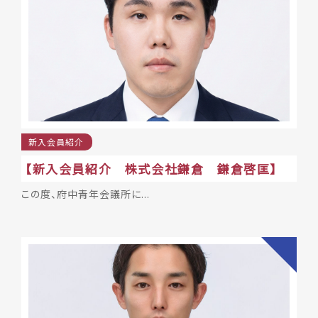
2026年4月11日 府中市長選候補予定者 公開討
論会（全編公開）
2026年03月27日
事業告知
お知らせ
【府中市長選挙 立候補予定者 公開討論会～来た
れ！18歳以上の有権者たち～】
2026年03月24日
事業報告
2026年度
光州JC訪問！！～姉妹JCとの交流～
新入会員紹介
【新入会員紹介 株式会社鎌倉 鎌倉啓匡】
2026年03月12日
事業報告
この度、府中青年会議所に...
3月例会の開催！会員セミナーの開催！！
委員会紹
2026年03月01日
介
2026年度 委員会紹介
2026年02月15日
事業報告