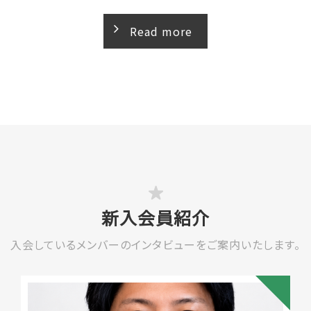
2026年06月13日
事業報告
2026年度
2026 JCI ASPAC新潟大会に参加してきました！！
Read more
2026年06月13日
事業報告
2026年度
ハノイ青年会議所との交流事業の実施！！
2026年06月11日
事業報告
2026年度
6月例会/6月担当例会の開催！！
2026年06月09日
事業報告
2026年度
備後国府まつりの開催！！
新入会員紹介
入会しているメンバーのイ
2026年06月05日
ンタビューをご案内いたします。
事業報告
2026年度
広島ブロック野球大会in尾道の開催！！
2026年05月23日
事業報告
2026年度