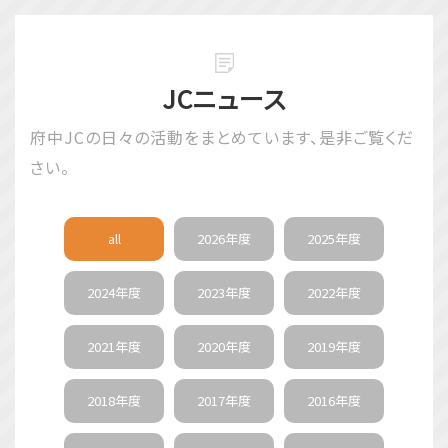
【JCI FUCHU street dance festival in
HATAKAKO 2025を開催しました！】
2025年11月26日
事業報告
JCニュース
【全国大会 in 佐賀 開催！】
府中JCの日
々の活動をまとめています、是
非ご覧くだ
2025年11月26日
事業報告
さい。
【第50回府中JC旗争奪少年野球大会 開催！】
2025年11月26日
事業報告
all
2026年度
2025年度
【第55回広島ブロック大会に参加してきました！】
2024年度
2023年度
2022年度
2025年11月26日
事業報告
2021年度
2020年度
2019年度
【セイナヨキ青年会議所との交流報告会 開催！】
2018年度
2017年度
2016年度
2025年09月12日
事業報告
9月担当例会 開催！