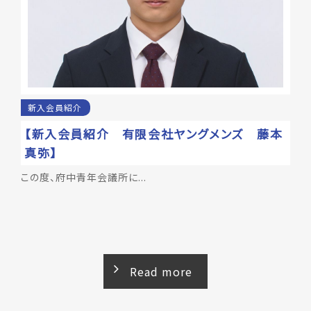
2月例会の開催！祝！！100％例会達成！！！ 2月担当
例会の開催！！
2026年01月26日
事業報告
京都会議に参加しました！！
新入会員紹介
2026年01月21日
例会
【新入会員紹介 有限会社ヤングメンズ 藤本
新春会議開催！！
真弥】
2026年01月14日
この度、府中青年会議所に...
事業報告
新年例会、懇親会の開催
2026年01月14日
事業報告
2026年度 府中青年会議所 ご祈祷
Read more
2025年12月20日
事業報告