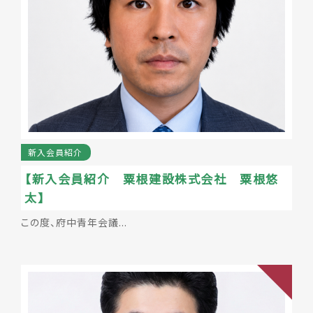
第2回 FUCHUミズベリング会議の開催
2026年05月14日
事業報告
2026年度
5月例会/家族親睦事業の開催
2026年05月12日
事業報告
2026年度
広島ブロックゴルフ大会を開催！
新入会員紹介
【新入会員紹介 粟根建設株式会社 粟根悠
2026年04月16日
事業報告
2026年度
太】
4月例会を開催！渋谷巧常任理事を講師にお招きし
この度、府中青年会議...
た講演会
2026年04月16日
事業報告
2026年度
府中市長選挙 立候補予定者 公開討論会を開催しま
した
2026年04月12日
事業告知
お知らせ