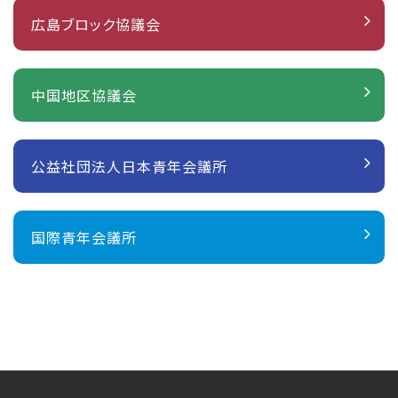
広島ブロック協議会
2026年06月11日
2025年04月18日
事業報告
事業報告
2026年度
4月度例会セレモニー開催
6月例会/6月担当例会の開催！！
中国地区協議会
2025年03月31日
事業報告
2026年06月09日
事業報告
光州JC記念式典＆ホームステイ ～姉妹JCとの交
流～
2026年度
公益社団法人日本青年会議所
2025年03月21日
事業報告
備後国府まつりの開催！！
会員セミナー開催
国際青年会議所
2026年06月05日
事業報告
2025年03月21日
事業報告
2026年度
3月度例会セレモニー開催
広島ブロック野球大会in尾道の開催！！
2025年02月15日
事業報告
2026年05月23日
事業報告
2月担当例会 開催
2026年度