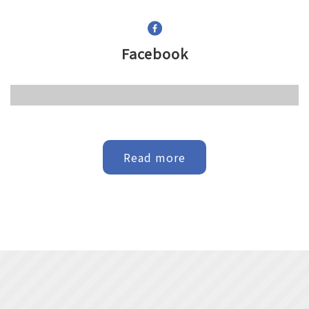
【11月度例会セレモニー 開催】
2025年12月20日
事業報告
Facebook
【健康づくりプロジェクト 実証実験開催】
2025年11月26日
事業報告
【セイナヨキ青年会議所との対面交流を行いまし
た！】
Read more
2025年11月26日
事業報告
【10月担当例会 開催】
2025年11月26日
事業報告
【10月度例会セレモニー 開催】
2025年11月26日
事業報告