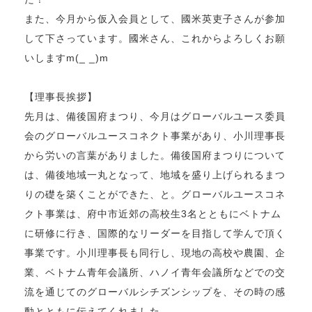
また、今月から仮入会員として、國米英吏子さんが参加
して下さっています。國米さん、これからよろしくお願
いしますm(_ _)m
【理事長挨拶】
先月は、備後国府まつり、今月はグローバルユース委員
会のグローバルユースコネクト事業があり、小川理事長
から労いの言葉がありました。備後国府まつりについて
は、備後地域一丸となって、地域を盛り上げられるまつ
りの礎を築くことができた、と。グローバルユースコネ
クト事業は、府中市近郊の高校生3名とともにベトナム
に研修に行き、国際的なリーダーを目指して学んで頂く
事業です。小川理事長も同行し、現地の高校や農園、企
業、ベトナム青年会議所、ハノイ青年会議所などでの交
流を通じてのグローバルシチズンシップを、その時の感
動とともに伝えてくれました。