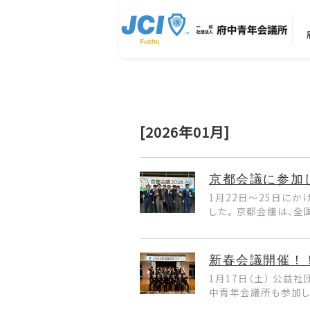
[2026年01月]
京都会議に参加
1月22日〜25日にか
した。 京都会議は、
新春会議開催！
1月17日（土） 公益
中青年会議所も参加し