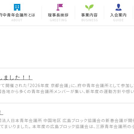
府中青年会議所とは
理事長挨拶
事業内容
入会案内
ABOUT
GREETING
BUSINESS
GUIDE
しました！！
けて開催された「2026年度 京都会議」に、府中青年会議所として参加
全国各地から多くの青年会議所メンバーが集い、新年度の運動方針や想いを
！
社団法人日本青年会議所 中国地区 広島ブロック協議会の新春会議が開催
てまいりました。 本年度の広島ブロック協議会は、三原青年会議所の小池