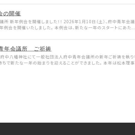
会の開催
会議所 新年例会を開催しました！！ 2026年1月10日（土）、府中青年
例会を開催いたしました。 本例会は、新たな一年のスタートにあた...
中青年会議所 ご祈祷
（土）、府中八幡神社にて一般社団法人府中青年会議所の新年ご祈祷を執り
ちで新たな一年の始まりを迎えることができました。 本年は松本理事長