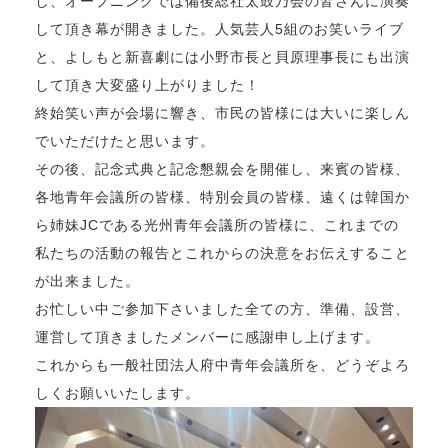
し、オープニングでは備後総社太鼓乃会の皆さんに演奏
して頂き幕が開きました。人気芸人5組のお笑いライブ
と、よしもと新喜劇には小野市長と貝原理事長にも出演
して頂き大変盛り上がりました！
終始笑い声が会場に響き、市民の皆様には大いに楽しん
でいただけたと思います。
その後、記念式典と記念懇親会を開催し、来賓の皆様、
各地青年会議所の皆様、特別会員の皆様、遠くは韓国か
ら姉妹JCである光州青年会議所の皆様に、これまでの
私たちの活動の報告とこれからの決意をお伝えすること
が出来ました。
お忙しい中ご参加下さいました全ての方、準備、設営、
運営して頂きましたメンバーに感謝申し上げます。
これからも一般社団法人府中青年会議所を、どうぞよろ
しくお願いいたします。