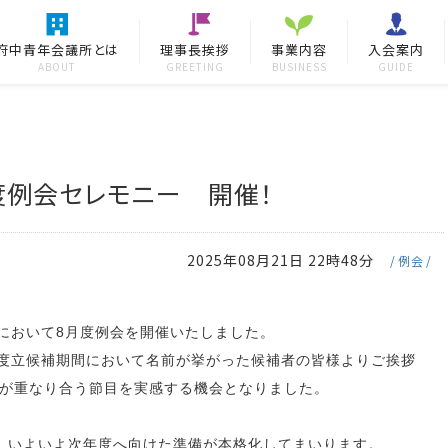
府中青年会議所とは
理事長挨拶
事業内容
入会案内
ABOUT
GREETING
BUSINESS
GUIDE
度例会セレモニー 開催！
2025年08月21日 22時48分
例会
所において8月度例会を開催いたしました。
年度立候補期間において名前が挙がった候補者の皆様よりご挨拶
が重なり合う節目を実感する機会となりました。
、いよいよ次年度へ向けた準備が本格化してまいります。