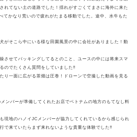
されてない土の道路でした！揺れがすごくてまさに海外に来た
に比べてかなり荒いので疲れがたまる移動でした。途中、水牛もた
犬がそこら中にいる様な田園風景の中に会社がありました！動
燥させてパッキングしてるとのこと、ユースの中には将来スマ
るのでたくさん質問をしていました‼️
たり一面に広がる茶畑は圧巻！ドローンで空撮した動画を見る
のメンバーが準備してくれたお店でベトナムの地方のもてなし料
も現地のハノイJCメンバーが協力してくれているから感じられ
行で来ていたらまず来れないような貴重な体験でした‼️