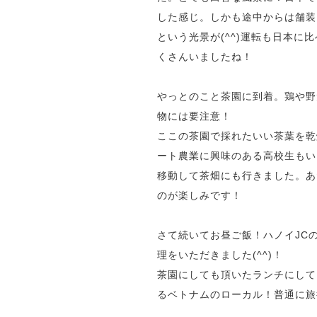
した感じ。しかも途中からは舗装
という光景が(^^)運転も日本
くさんいましたね！
やっとのこと茶園に到着。鶏や野
物には要注意！
ここの茶園で採れたいい茶葉を乾
ート農業に興味のある高校生もい
移動して茶畑にも行きました。あ
のが楽しみです！
さて続いてお昼ご飯！ハノイJC
理をいただきました(^^)！
茶園にしても頂いたランチにして
るベトナムのローカル！普通に旅