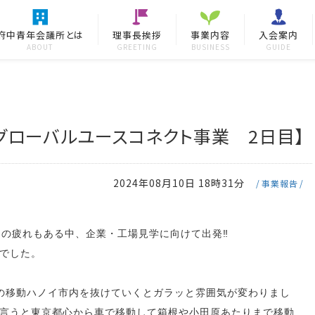
府中青年会議所とは
理事長挨拶
事業内容
入会案内
ABOUT
GREETING
BUSINESS
GUIDE
 グローバルユースコネクト事業 2日目】
2024年08月10日 18時31分
事業報告
日の疲れもある中、企業・工場見学に向けて出発‼️
でした。
の移動ハノイ市内を抜けていくとガラッと雰囲気が変わりまし
言うと東京都心から車で移動して箱根や小田原あたりまで移動