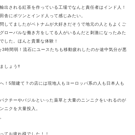
輸出される紅茶を作っている工場でなんと責任者はインド人！
田舎にポツンとインド人って感じみたい。
問してましたがベトナムが大好きだそうで地元の人ともよくご
グローバルな働き方をしてる人がいるんだと刺激になったみた
でした。ほんと貴重な体験！
道を3時間弱！流石にユースたちも移動疲れしたのか途中気分が悪
しょう‼️
へ！5階建て？の店には現地人もヨーロッパ系の人も日本人も
パクチーやバジルといった薬草と大量のニンニクをいれるのが
ンニクを大量投入。
。
ってお疲れ様でした！！