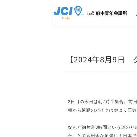
【2024年8月9日
2日目の今日は朝7時半集合。前
朝から通勤のバイクはやはり圧巻
なんと約片道3時間という道のり
た。とても田舎な風景に！日本で