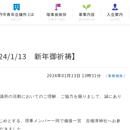
府中青年会議所とは
理事長挨拶
事業内容
入会案内
ABOUT
GREETING
BUSINESS
GUIDE
024/1/13 新年御祈祷】
2024年01月13日 13時31分
事業報告
議所の活動においてのご理解、ご協力を賜りまして、誠にあり
はじめとする、理事メンバー一同で備後一宮 吉備津神社へお参
だきました。