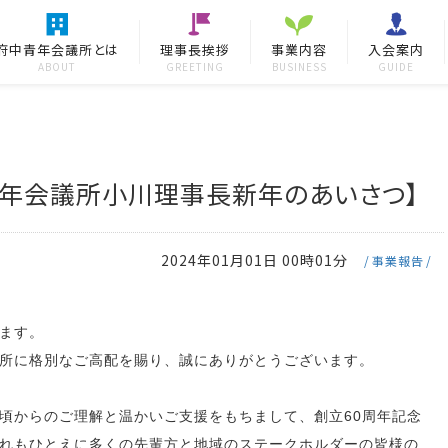
府中青年会議所とは
理事長挨拶
事業内容
入会案内
ABOUT
GREETING
BUSINESS
GUIDE
府中青年会議所小川理事長新年のあいさつ】
2024年01月01日 00時01分
事業報告
ます。
所に格別なご高配を賜り、誠にありがとうございます。
頃からのご理解と温かいご支援をもちまして、創立60周年記念
れもひとえに多くの先輩方と地域のステークホルダーの皆様の