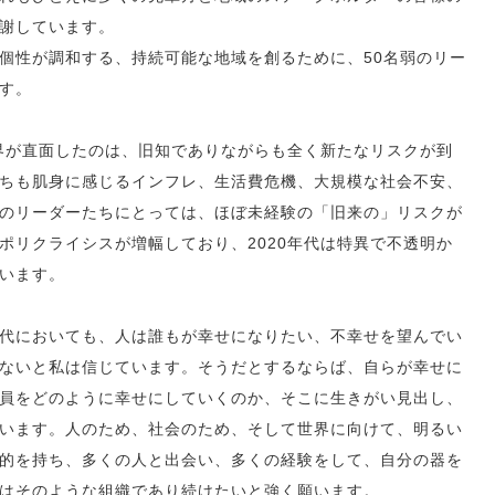
謝しています。
個性が調和する、持続可能な地域を創るために、50名弱のリー
す。
世界が直面したのは、旧知でありながらも全く新たなリスクが到
ちも肌身に感じるインフレ、生活費危機、大規模な社会不安、
のリーダーたちにとっては、ほぼ未経験の「旧来の」リスクが
ポリクライシスが増幅しており、2020年代は特異で不透明か
います。
代においても、人は誰もが幸せになりたい、不幸せを望んでい
ないと私は信じています。そうだとするならば、自らが幸せに
員をどのように幸せにしていくのか、そこに生きがい見出し、
います。人のため、社会のため、そして世界に向けて、明るい
的を持ち、多くの人と出会い、多くの経験をして、自分の器を
はそのような組織であり続けたいと強く願います。